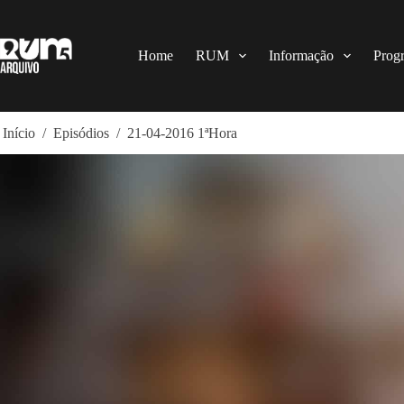
Pular
para
o
conteúdo
Home
RUM
Informação
Prog
Início
/
Episódios
/
21-04-2016 1ªHora