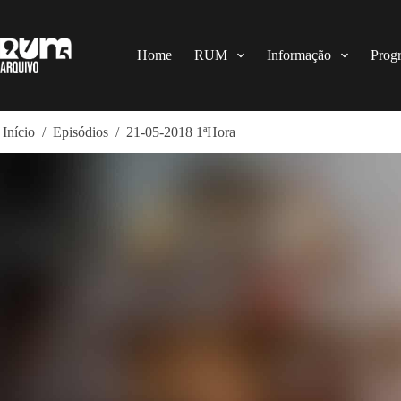
Pular
para
o
conteúdo
Home
RUM
Informação
Prog
Início
/
Episódios
/
21-05-2018 1ªHora