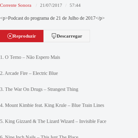
Corrente Sonora
21/07/2017
57:44
<p>Podcast do programa de 21 de Julho de 2017</p>
Reproduzir
Descarregar
1. O Terno – Não Espero Mais
2. Arcade Fire – Electric Blue
3. The War On Drugs – Strangest Thing
4. Mount Kimbie feat. King Krule – Blue Train Lines
5. King Gizzard & The Lizard Wizard – Invisible Face
6. Nine Inch Nails – This Isnt The Place