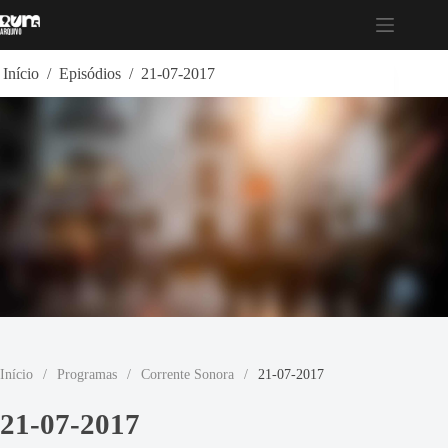
Pular
para
o
conteúdo
Início
/
Episódios
/
21-07-2017
Início
/
Programas
/
Corrente Sonora
/
21-07-2017
21-07-2017