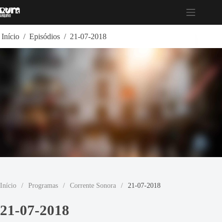
Pular
para
o
conteúdo
Início
/
Episódios
/
21-07-2018
Início
/
Programas
/
Corrente Sonora
/
21-07-2018
21-07-2018