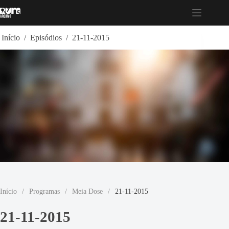
Pular
para
o
conteúdo
Início
/
Episódios
/
21-11-2015
Início
/
Programas
/
Meia Dose
/
21-11-2015
21-11-2015