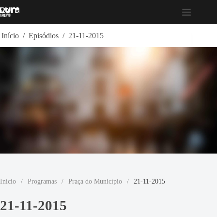
Pular
para
o
conteúdo
Início
/
Episódios
/
21-11-2015
Início
/
Programas
/
Praça do Município
/
21-11-2015
21-11-2015