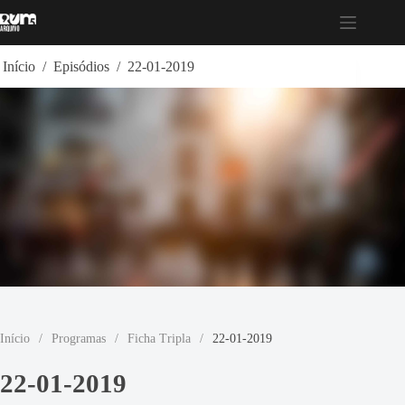
Pular
para
o
conteúdo
Início
/
Episódios
/
22-01-2019
Início
/
Programas
/
Ficha Tripla
/
22-01-2019
22-01-2019