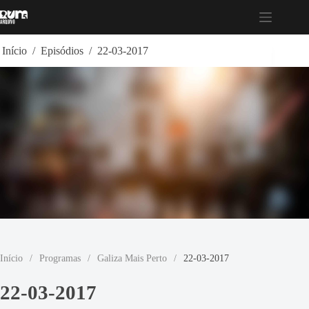
Pular
para
o
conteúdo
Início
/
Episódios
/
22-03-2017
Início
/
Programas
/
Galiza Mais Perto
/
22-03-2017
22-03-2017