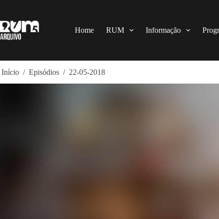
Pular
para
o
conteúdo
Home
RUM
Informação
Prog
Início
/
Episódios
/
22-05-2018