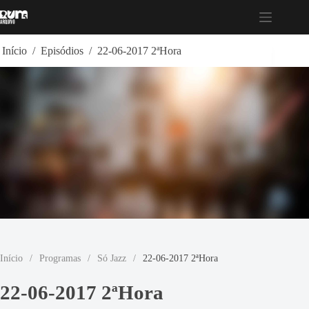
Pular
para
o
conteúdo
Início
/
Episódios
/
22-06-2017 2ªHora
Início
/
Programas
/
Só Jazz
/
22-06-2017 2ªHora
22-06-2017 2ªHora