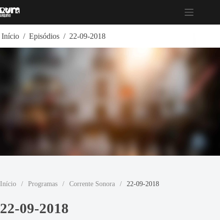
Pular
para
o
conteúdo
Início
/
Episódios
/
22-09-2018
Início
/
Programas
/
Corrente Sonora
/
22-09-2018
22-09-2018