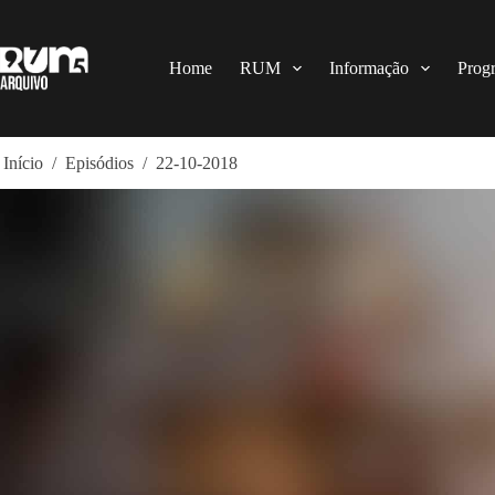
Pular
para
o
conteúdo
Home
RUM
Informação
Prog
Início
/
Episódios
/
22-10-2018