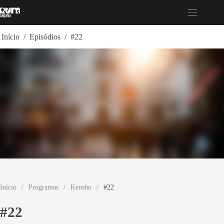
Pular
para
o
conteúdo
Início
/
Episódios
/
#22
Início
/
Programas
/
Kensho
/
#22
#22