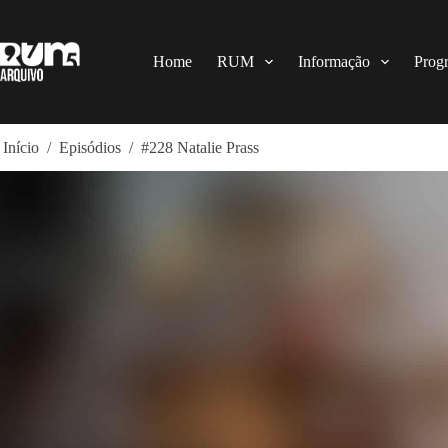
Pular
para
o
conteúdo
Home
RUM
Informação
Prog
Início
/
Episódios
/
#228 Natalie Prass