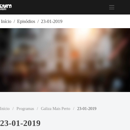
Pular
para
o
conteúdo
Início
/
Episódios
/
23-01-2019
Início
/
Programas
/
Galiza Mais Perto
/
23-01-2019
23-01-2019