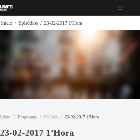
Pular
para
o
conteúdo
Início
/
Episódios
/
23-02-2017 1ªHora
Início
/
Programas
/
Só Jazz
/
23-02-2017 1ªHora
23-02-2017 1ªHora