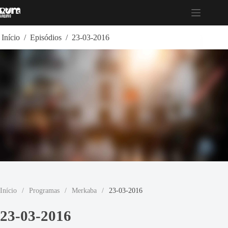
Pular
para
o
conteúdo
Início
/
Episódios
/
23-03-2016
Início
/
Programas
/
Merkaba
/
23-03-2016
23-03-2016