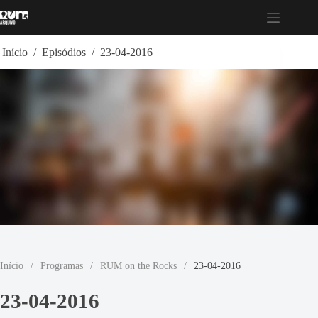
Pular
para
o
conteúdo
Início
/
Episódios
/
23-04-2016
Início
/
Programas
/
RUM on the Rocks
/
23-04-2016
23-04-2016