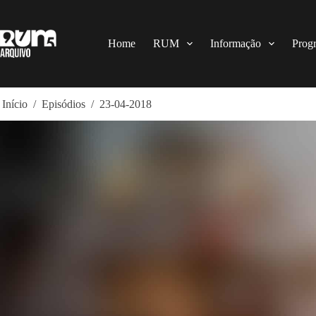
Pular
para
o
conteúdo
Home
RUM
Informação
Prog
Início
/
Episódios
/
23-04-2018