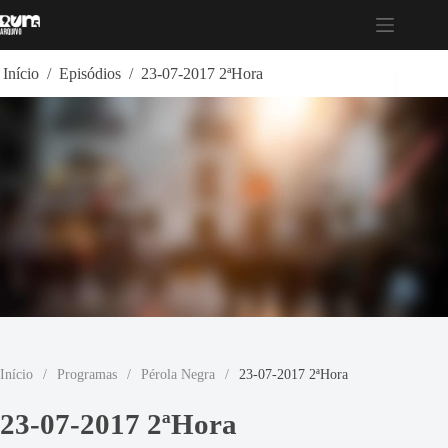
Pular
para
o
conteúdo
Início
/
Episódios
/
23-07-2017 2ªHora
Início
/
Programas
/
Pérola Negra
/
23-07-2017 2ªHora
23-07-2017 2ªHora