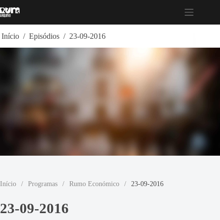
Pular
para
o
conteúdo
Início
/
Episódios
/
23-09-2016
Início
/
Programas
/
Rumo Económico
/
23-09-2016
23-09-2016