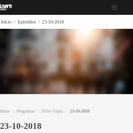
Pular
para
o
conteúdo
Início
/
Episódios
/
23-10-2018
Início
/
Programas
/
Ficha Tripla
/
23-10-2018
23-10-2018