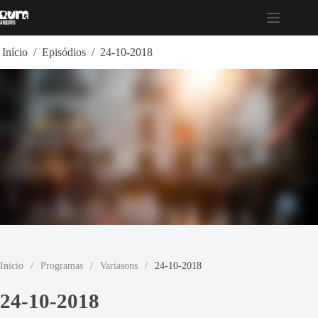
Pular
para
o
conteúdo
Início
/
Episódios
/
24-10-2018
Início
/
Programas
/
Variasons
/
24-10-2018
24-10-2018