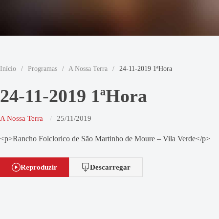
Início
/
Programas
/
A Nossa Terra
/
24-11-2019 1ªHora
24-11-2019 1ªHora
A Nossa Terra
25/11/2019
<p>Rancho Folclorico de São Martinho de Moure – Vila Verde</p>
Reproduzir
Descarregar