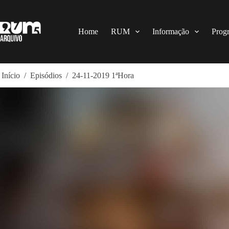
Pular
para
o
conteúdo
Home
RUM
Informação
Prog
Início
/
Episódios
/
24-11-2019 1ªHora