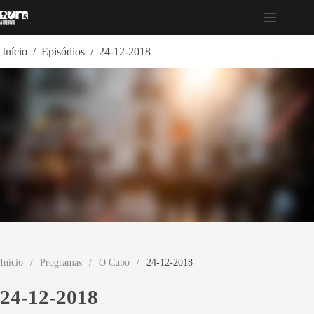
Pular
para
o
conteúdo
Início
/
Episódios
/
24-12-2018
Início
/
Programas
/
O Cubo
/
24-12-2018
24-12-2018