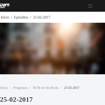
Pular
para
o
conteúdo
Início
/
Episódios
/
25-02-2017
Início
/
Programas
/
RUM on the Rocks
/
25-02-2017
25-02-2017