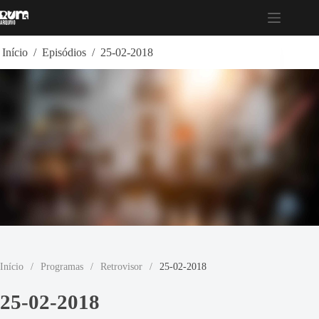
Pular
para
o
conteúdo
Início
/
Episódios
/
25-02-2018
Início
/
Programas
/
Retrovisor
/
25-02-2018
25-02-2018