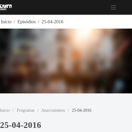
Pular
para
o
conteúdo
Início
/
Episódios
/
25-04-2016
Início
/
Programas
/
Anacronismos
/
25-04-2016
25-04-2016