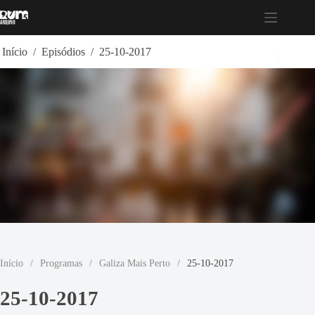
Pular
para
o
conteúdo
Início
/
Episódios
/
25-10-2017
Início
/
Programas
/
Galiza Mais Perto
/
25-10-2017
25-10-2017