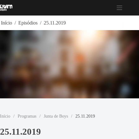
Pular
para
o
conteúdo
Início
/
Episódios
/
25.11.2019
Início
/
Programas
/
Junta de Boys
/
25.11.2019
25.11.2019