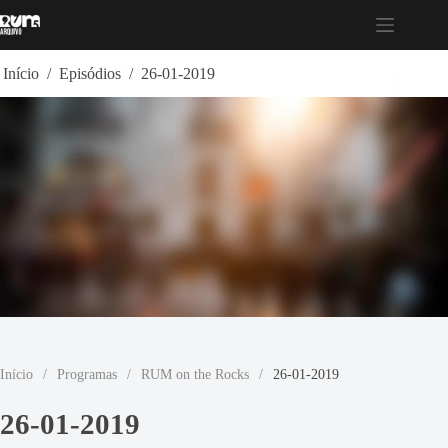
Pular
para
o
conteúdo
Início
/
Episódios
/
26-01-2019
Início
/
Programas
/
RUM on the Rocks
/
26-01-2019
26-01-2019