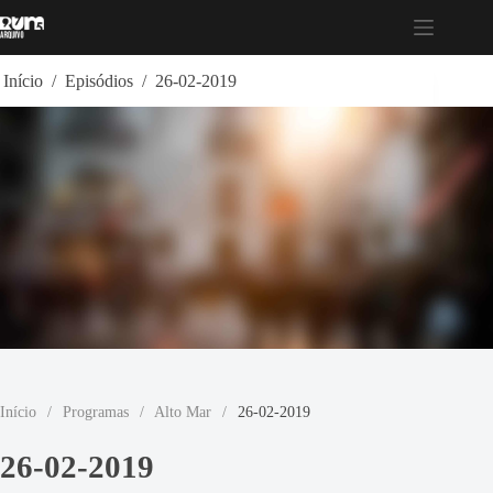
Pular
para
o
conteúdo
Início
/
Episódios
/
26-02-2019
Início
/
Programas
/
Alto Mar
/
26-02-2019
26-02-2019