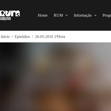
Pular
para
o
conteúdo
Home
RUM
Informação
Prog
Início
/
Episódios
/
26-05-2016 2ªHora