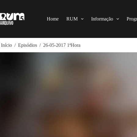
Pular
para
o
conteúdo
Home
RUM
Informação
Prog
Início
/
Episódios
/
26-05-2017 1ªHora