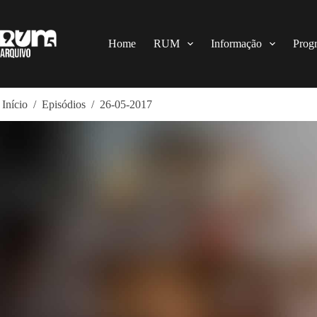
Pular
para
o
conteúdo
Home
RUM
Informação
Prog
Início
/
Episódios
/
26-05-2017