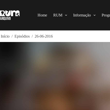
Pular
para
o
conteúdo
Home
RUM
Informação
Prog
Início
/
Episódios
/
26-06-2016