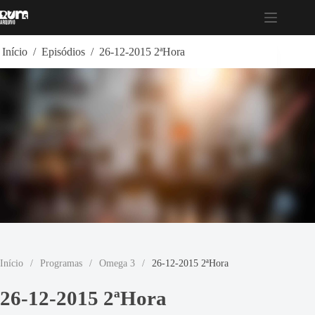
Pular
para
o
conteúdo
Início
/
Episódios
/
26-12-2015 2ªHora
Início
/
Programas
/
Omega 3
/
26-12-2015 2ªHora
26-12-2015 2ªHora