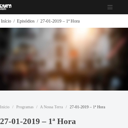
Pular
para
o
conteúdo
Início
/
Episódios
/
27-01-2019 – 1ª Hora
Início
/
Programas
/
A Nossa Terra
/
27-01-2019 – 1ª Hora
27-01-2019 – 1ª Hora