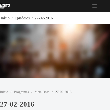
Pular
para
o
conteúdo
Início
/
Episódios
/
27-02-2016
Início
/
Programas
/
Meia Dose
/
27-02-2016
27-02-2016