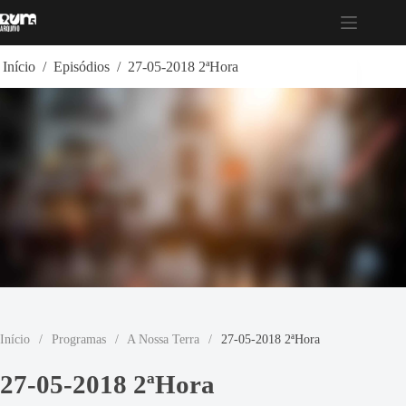
Pular
para
o
conteúdo
Início
/
Episódios
/
27-05-2018 2ªHora
Início
/
Programas
/
A Nossa Terra
/
27-05-2018 2ªHora
27-05-2018 2ªHora