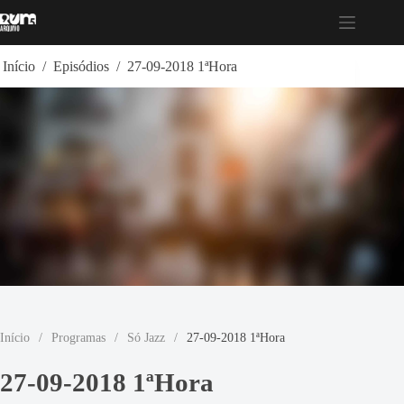
Pular
para
o
conteúdo
Início
/
Episódios
/
27-09-2018 1ªHora
Início
/
Programas
/
Só Jazz
/
27-09-2018 1ªHora
27-09-2018 1ªHora