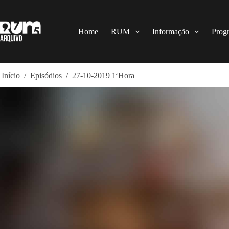
Pular
para
o
conteúdo
Home
RUM
Informação
Prog
Início
/
Episódios
/
27-10-2019 1ªHora