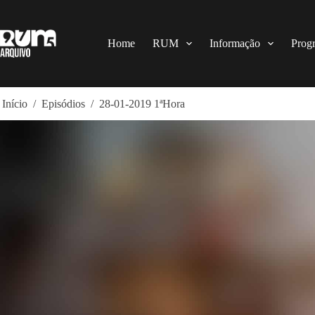
Pular
para
o
conteúdo
Home
RUM
Informação
Prog
Início
/
Episódios
/
28-01-2019 1ªHora