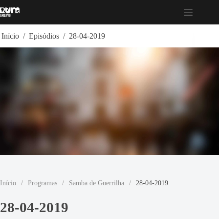
Pular
para
o
conteúdo
Início
/
Episódios
/
28-04-2019
Início
/
Programas
/
Samba de Guerrilha
/
28-04-2019
28-04-2019