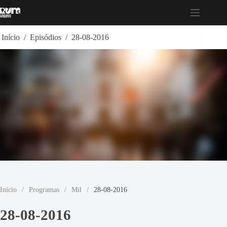
Pular
para
o
conteúdo
Início
/
Episódios
/
28-08-2016
Início
/
Programas
/
Mil
/
28-08-2016
28-08-2016