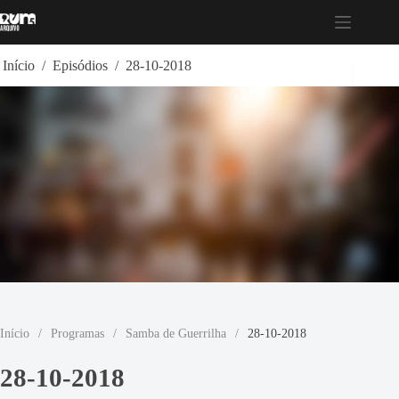
Pular
para
o
conteúdo
Início
/
Episódios
/
28-10-2018
Início
/
Programas
/
Samba de Guerrilha
/
28-10-2018
28-10-2018