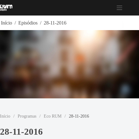
Pular
para
o
conteúdo
Início
/
Episódios
/
28-11-2016
Início
/
Programas
/
Eco RUM
/
28-11-2016
28-11-2016