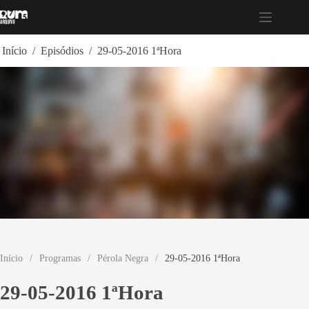
Pular
para
o
conteúdo
Início
/
Episódios
/
29-05-2016 1ªHora
Início
/
Programas
/
Pérola Negra
/
29-05-2016 1ªHora
29-05-2016 1ªHora