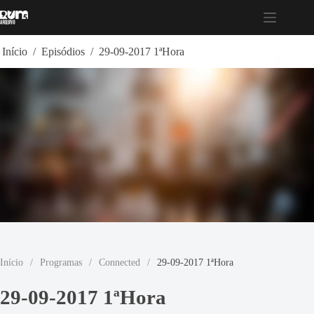
Pular
para
o
conteúdo
Início
/
Episódios
/
29-09-2017 1ªHora
Início
/
Programas
/
Connected
/
29-09-2017 1ªHora
29-09-2017 1ªHora