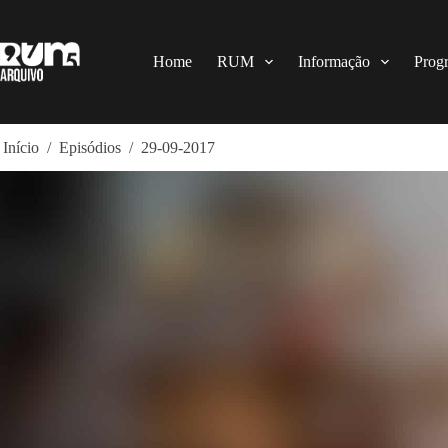
Pular
para
o
conteúdo
Home
RUM
Informação
Prog
Início
/
Episódios
/
29-09-2017